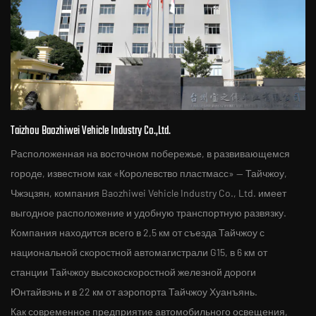
Taizhou Baozhiwei Vehicle Industry Co.,Ltd.
Расположенная на восточном побережье, в развивающемся
городе, известном как «Королевство пластмасс» — Тайчжоу,
Чжэцзян, компания Baozhiwei Vehicle Industry Co., Ltd. имеет
выгодное расположение и удобную транспортную развязку.
Компания находится всего в 2,5 км от съезда Тайчжоу с
национальной скоростной автомагистрали G15, в 6 км от
станции Тайчжоу высокоскоростной железной дороги
Юнтайвэнь и в 22 км от аэропорта Тайчжоу Хуанъянь.
Как современное предприятие автомобильного освещения,