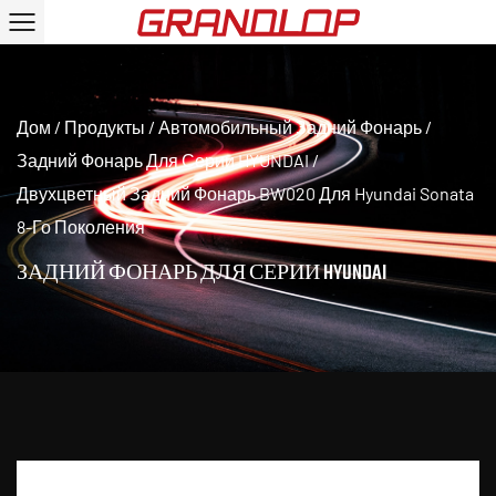
Дом
/
Продукты
/
Автомобильный Задний Фонарь
/
Задний Фонарь Для Серии HYUNDAI
/
Двухцветный Задний Фонарь BW020 Для Hyundai Sonata
8-Го Поколения
ЗАДНИЙ ФОНАРЬ ДЛЯ СЕРИИ HYUNDAI