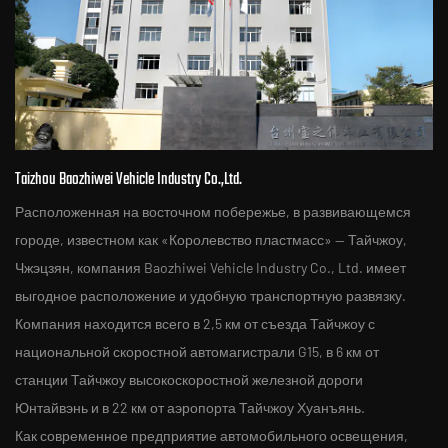
Taizhou Baozhiwei Vehicle Industry Co.,Ltd.
Расположенная на восточном побережье, в развивающемся
городе, известном как «Королевство пластмасс» — Тайчжоу,
Чжэцзян, компания Baozhiwei Vehicle Industry Co., Ltd. имеет
выгодное расположение и удобную транспортную развязку.
Компания находится всего в 2,5 км от съезда Тайчжоу с
национальной скоростной автомагистрали G15, в 6 км от
станции Тайчжоу высокоскоростной железной дороги
Юнтайвэнь и в 22 км от аэропорта Тайчжоу Хуанъянь.
Как современное предприятие автомобильного освещения,