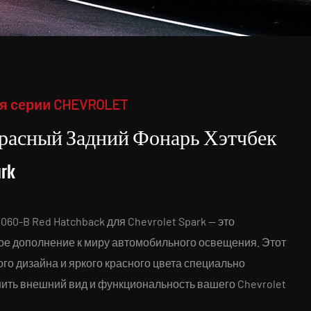
я серии CHEVROLET
 Красный Задний Фонарь Хэтчбек
rk
60-B Red Hatchback для Chevrolet Spark — это
ое дополнение к миру автомобильного освещения. Этот
го дизайна и яркого красного цвета специально
шить внешний вид и функциональность вашего Chevrolet