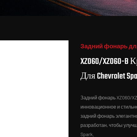
Задний фонарь дл
XZ060/XZ060-B
Для Chevrolet Spa
Задний фонарь XZ060/XZ0
инновационное и стильн
задний фонарь элегантно
разработан, чтобы улуч
Spark.