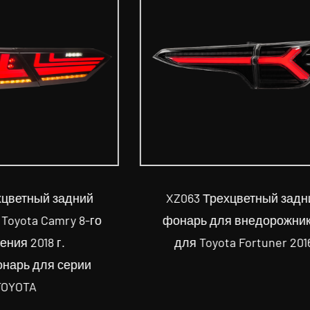
 Трехцветный задний
XZ070 Двухцветный 
ь для внедорожников
фонарь для внедоро
Toyota Fortuner 2016
Toyota C-HR 2016