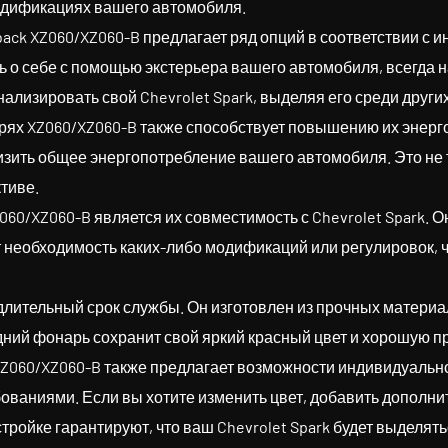
модификациях вашего автомобиля.
back XZ060/XZ060-B предлагает ряд опций в соответствии с
ь о себе с помощью экстерьера вашего автомобиля, всегда н
лизировать свой Chevrolet Spark, выделяя его среди други
арях XZ060/XZ060-B также способствует повышению их эне
изить общее энергопотребление вашего автомобиля. Это не 
тиве.
0/XZ060-B является их совместимость с Chevrolet Spark. О
т необходимость каких-либо модификаций или регулировок, 
 длительный срок службы. Он изготовлен из прочных матер
дний фонарь сохранит свой яркий красный цвет и хорошую п
Z060/XZ060-B также предлагает возможности индивидуально
ованиями. Если вы хотите изменить цвет, добавить дополн
ройке гарантируют, что ваш Chevrolet Spark будет выделять