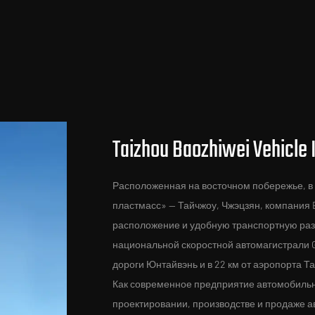
Taizhou Baozhiwei Vehicle I
Расположенная на восточном побережье, в
пластмасс» — Тайчжоу, Чжэцзян, компания Ba
расположение и удобную транспортную развя
национальной скоростной автомагистрали G1
дороги Юнтайвэнь и в 22 км от аэропорта Т
Как современное предприятие автомобильн
проектировании, производстве и продаже а