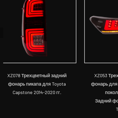
XZ053 Трехцветный задний
XZ063
фонарь для Toyota Camry 8-го
фонар
поколения 2018 г.
для 
Задний фонарь для серии
TOYOTA