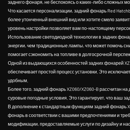
заднего фонаря, не беспокоясь о каких-либо сложных 
Что касается персонализации, задний фонарь Red Hatch
более утонченный внешний вид или хотите смело заявит
уровень настройки позволяет вам по-настоящему персона
Использование светодиодной технологии в задних фон
энергии, чем традиционные лампы, что может помочь сн
помогает сэкономить на топливе в долгосрочной перспек
Одной из выдающихся особенностей задних фонарей XZ06
обеспечивает простой процесс установки. Это исключае
удобным.
Более того, задний фонарь XZ060/XZ060-B рассчитан на
суровые погодные условия. Это гарантирует, что ваш за
В дополнение к стандартным функциям задний фонарь X
фонарь в соответствии с вашими предпочтениями и треб
модификации, предоставляемые услуги по дизайну и наст