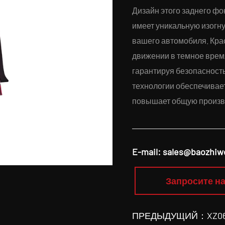
Дизайн этого заднего ф
имеет уникальную изогну
вашего автомобиля. Кра
движении в темное время
гарантируя безопасность
технологии обеспечивае
повышает общую произво
E-mail:
sales@baozhiw
Запросите на
ПРЕДЫДУЩИЙ：XZ062/X