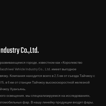
ndustry Co.,Ltd.
 развивающемся городе, известном как «Королевство
ozhiwei Vehicle Industry Co., Ltd. имеет выгодное
зку. Компания находится всего в 2,5 км от съезда Тайчжоу с
5, в 6 км от станции Тайчжоу высокоскоростной железной
айчжоу Хуанъянь.
ого освещения, мы специализируемся на исследованиях,
втомобильных фар. В нашу линейку продукции входят фары,