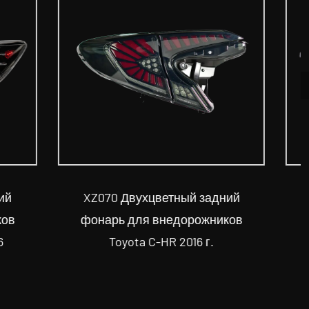
задний
XZ052 Двухцветный задний
жников
фонарь для Toyota Camry 2015
 г.