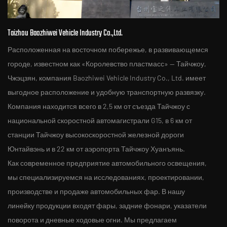
Taizhou Baozhiwei Vehicle Industry Co.,Ltd.
Расположенная на восточном побережье, в развивающемся
городе, известном как «Королевство пластмасс» — Тайчжоу,
Чжэцзян, компания Baozhiwei Vehicle Industry Co., Ltd. имеет
выгодное расположение и удобную транспортную развязку.
Компания находится всего в 2,5 км от съезда Тайчжоу с
национальной скоростной автомагистрали G15, в 6 км от
станции Тайчжоу высокоскоростной железной дороги
Юнтайвэнь и в 22 км от аэропорта Тайчжоу Хуанъянь.
Как современное предприятие автомобильного освещения,
мы специализируемся на исследованиях, проектировании,
производстве и продаже автомобильных фар. В нашу
линейку продукции входят фары, задние фонари, указатели
поворота и дневные ходовые огни. Мы предлагаем