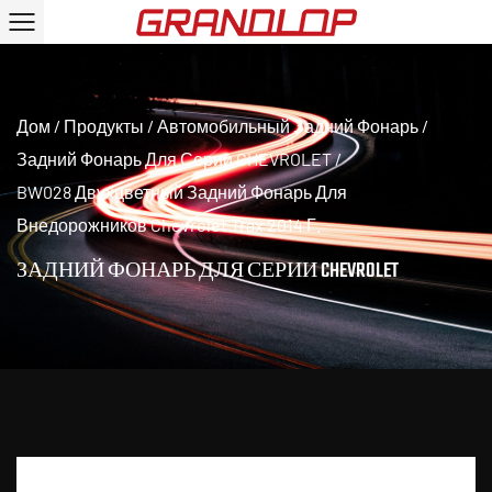
Дом
/
Продукты
/
Автомобильный Задний Фонарь
/
Задний Фонарь Для Серии CHEVROLET
/
BW028 Двухцветный Задний Фонарь Для
Внедорожников Chevrolet Trax 2014 Г.
ЗАДНИЙ ФОНАРЬ ДЛЯ СЕРИИ CHEVROLET