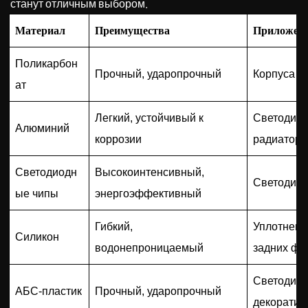
станут отличным выбором.
Материал
Преимущества
Приложен
Поликарбон
Прочный, ударопрочный
Корпуса с
ат
Легкий, устойчивый к
Светодиод
Алюминий
коррозии
радиатор
Светодиодн
Высокоинтенсивный,
Светодиод
ые чипы
энергоэффективный
Гибкий,
Уплотнени
Силикон
водонепроницаемый
задних фо
Светодиод
АБС-пластик
Прочный, ударопрочный
декоратив